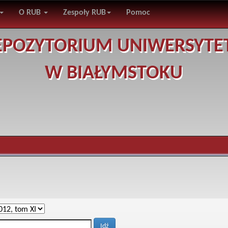
O RUB
Zespoły RUB
Pomoc
EPOZYTORIUM UNIWERSYTE
W BIAŁYMSTOKU