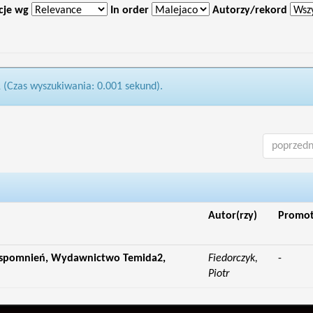
cje wg
In order
Autorzy/rekord
1 (Czas wyszukiwania: 0.001 sekund).
poprzedn
Autor(rzy)
Promo
 wspomnień, Wydawnictwo Temida2,
Fiedorczyk,
-
Piotr