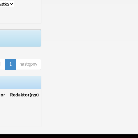
i
1
następny
tor
Redaktor(rzy)
-