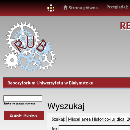
Przeglądaj:
Strona główna
Skip
R
navigation
Repozytorium Uniwersytetu w Białymstoku
Wyszukaj
Szukanie zaawansowane
Zespoły i Kolekcje
Szukaj:
for