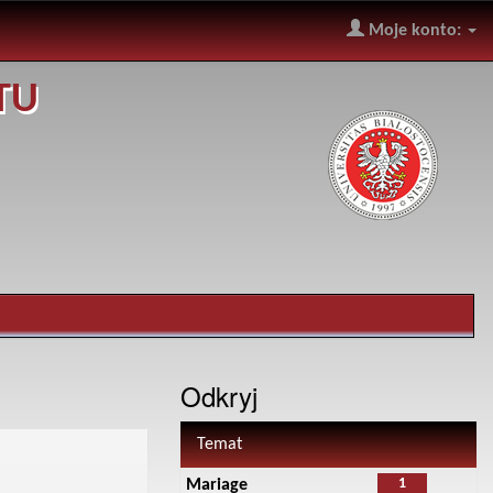
Moje konto:
TU
Odkryj
Temat
1
Mariage