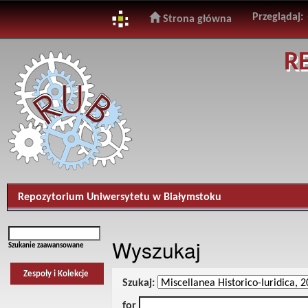
Przeglądaj:
Strona główna
Skip
R
navigation
Repozytorium Uniwersytetu w Białymstoku
Wyszukaj
Szukanie zaawansowane
Zespoły i Kolekcje
Szukaj:
for