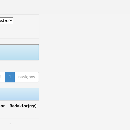
i
1
następny
tor
Redaktor(rzy)
-