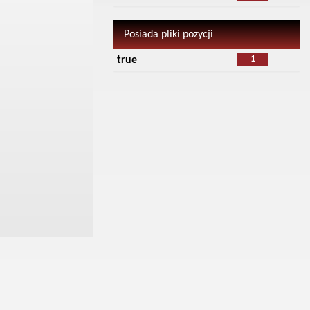
Posiada pliki pozycji
1
true