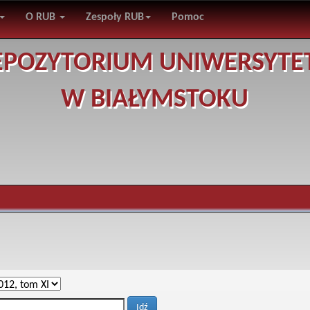
O RUB
Zespoły RUB
Pomoc
EPOZYTORIUM UNIWERSYTE
W BIAŁYMSTOKU