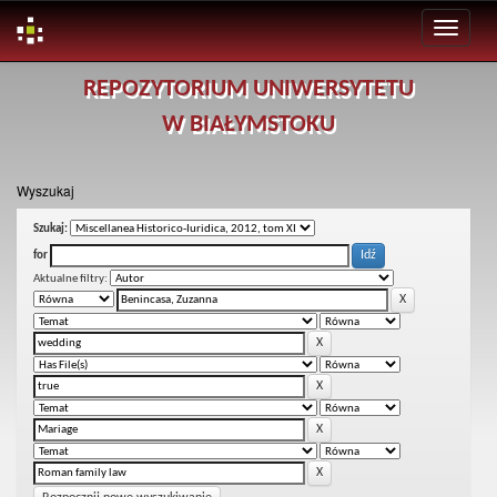
Skip
REPOZYTORIUM UNIWERSYTETU
navigation
W BIAŁYMSTOKU
Wyszukaj
Szukaj:
for
Aktualne filtry: