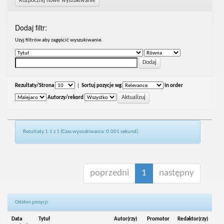
Rozpocznij nowe wyszukiwanie
Dodaj filtr:
Uzyj filtrów aby zagęścić wyszukiwanie.
Rezultaty/Strona
|
Sortuj pozycje wg
In order
Autorzy/rekord
Rezultaty 1-1 z 1 (Czas wyszukiwania: 0.001 sekund).
poprzedni
1
następny
Odsłon pozycji:
Data
Tytuł
Autor(rzy)
Promotor
Redaktor(rzy)