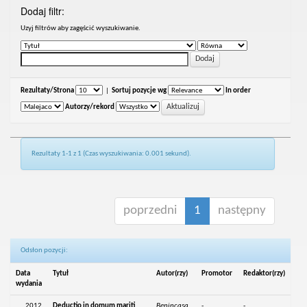
Dodaj filtr:
Uzyj filtrów aby zagęścić wyszukiwanie.
Rezultaty/Strona
|
Sortuj pozycje wg
In order
Autorzy/rekord
Rezultaty 1-1 z 1 (Czas wyszukiwania: 0.001 sekund).
poprzedni
1
następny
Odsłon pozycji:
Data
Tytuł
Autor(rzy)
Promotor
Redaktor(rzy)
wydania
2012
Deductio in domum mariti
Benincasa,
-
-