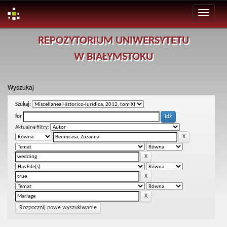
Skip
REPOZYTORIUM UNIWERSYTETU
navigation
W BIAŁYMSTOKU
Wyszukaj
Szukaj:
for
Aktualne filtry:
Rozpocznij nowe wyszukiwanie