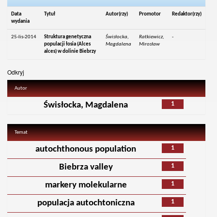
Data
Tytuł
Autor(rzy)
Promotor
Redaktor(rzy)
wydania
25-lis-2014
Struktura genetyczna
Świsłocka,
Ratkiewicz,
-
populacji łosia (Alces
Magdalena
Mirosław
alces) w dolinie Biebrzy
Odkryj
Autor
1
Świsłocka, Magdalena
Temat
1
autochthonous population
1
Biebrza valley
1
markery molekularne
1
populacja autochtoniczna