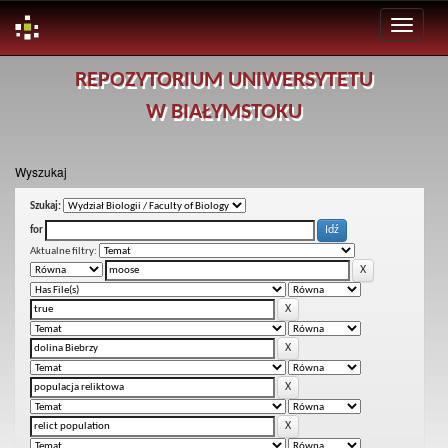
Skip
REPOZYTORIUM UNIWERSYTETU
navigation
W BIAŁYMSTOKU
Wyszukaj
Szukaj:
for
Aktualne filtry: