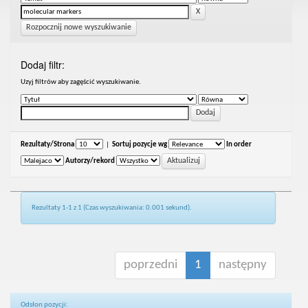
Rozpocznij nowe wyszukiwanie
Dodaj filtr:
Uzyj filtrów aby zagęścić wyszukiwanie.
Rezultaty/Strona
|
Sortuj pozycje wg
In order
Autorzy/rekord
Rezultaty 1-1 z 1 (Czas wyszukiwania: 0.001 sekund).
poprzedni
1
następny
Odsłon pozycji: