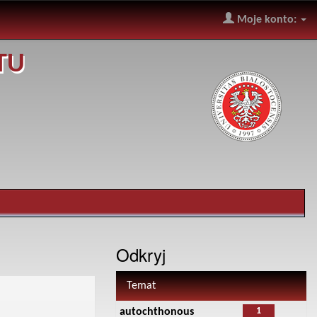
Moje konto:
TU
Odkryj
Temat
1
autochthonous