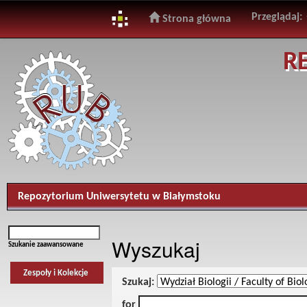
Przeglądaj:
Strona główna
Skip
R
navigation
Repozytorium Uniwersytetu w Białymstoku
Wyszukaj
Szukanie zaawansowane
Zespoły i Kolekcje
Szukaj:
for