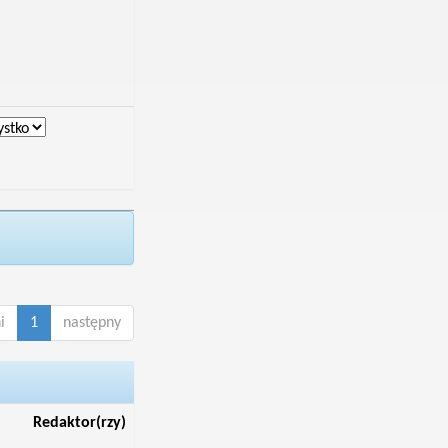
i
1
następny
Redaktor(rzy)