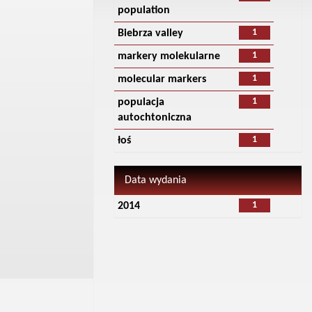
population
1
Biebrza valley
1
markery molekularne
1
molecular markers
1
populacja
autochtoniczna
1
łoś
Data wydania
1
2014