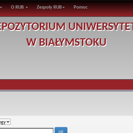
O RUB
Zespoły RUB
Pomoc
EPOZYTORIUM UNIWERSYTE
W BIAŁYMSTOKU