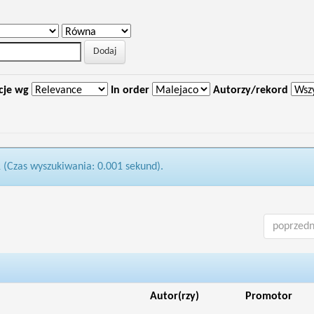
cje wg
In order
Autorzy/rekord
1 (Czas wyszukiwania: 0.001 sekund).
poprzedn
Autor(rzy)
Promotor