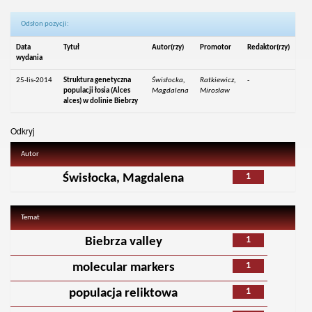
Odsłon pozycji:
Data
Tytuł
Autor(rzy)
Promotor
Redaktor(rzy)
wydania
25-lis-2014
Struktura genetyczna
Świsłocka,
Ratkiewicz,
-
populacji łosia (Alces
Magdalena
Mirosław
alces) w dolinie Biebrzy
Odkryj
Autor
1
Świsłocka, Magdalena
Temat
1
Biebrza valley
1
molecular markers
1
populacja reliktowa