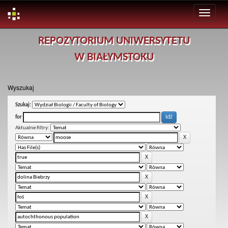
Skip
REPOZYTORIUM UNIWERSYTETU
navigation
W BIAŁYMSTOKU
Wyszukaj
Szukaj:
for
Aktualne filtry: