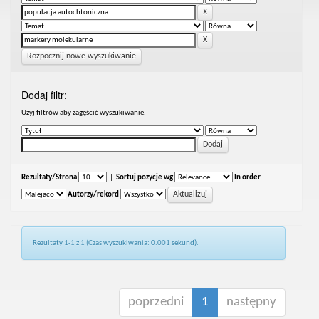
Rozpocznij nowe wyszukiwanie
Dodaj filtr:
Uzyj filtrów aby zagęścić wyszukiwanie.
Rezultaty/Strona
|
Sortuj pozycje wg
In order
Autorzy/rekord
Rezultaty 1-1 z 1 (Czas wyszukiwania: 0.001 sekund).
poprzedni
1
następny