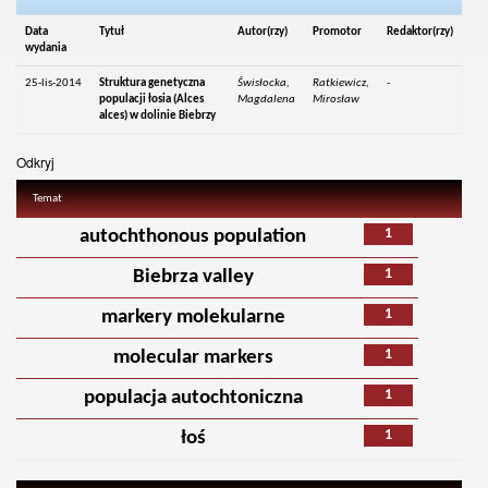
Data
Tytuł
Autor(rzy)
Promotor
Redaktor(rzy)
wydania
25-lis-2014
Struktura genetyczna
Świsłocka,
Ratkiewicz,
-
populacji łosia (Alces
Magdalena
Mirosław
alces) w dolinie Biebrzy
Odkryj
Temat
1
autochthonous population
1
Biebrza valley
1
markery molekularne
1
molecular markers
1
populacja autochtoniczna
1
łoś