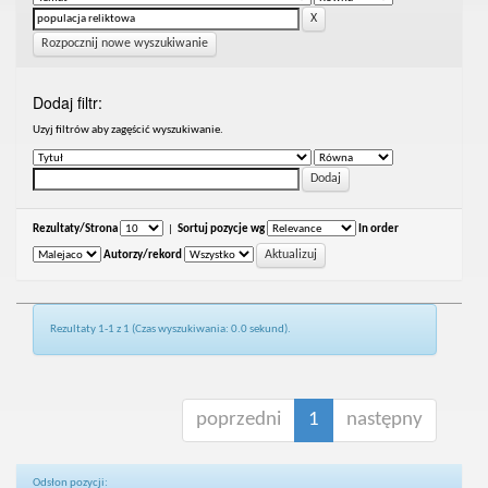
Rozpocznij nowe wyszukiwanie
Dodaj filtr:
Uzyj filtrów aby zagęścić wyszukiwanie.
Rezultaty/Strona
|
Sortuj pozycje wg
In order
Autorzy/rekord
Rezultaty 1-1 z 1 (Czas wyszukiwania: 0.0 sekund).
poprzedni
1
następny
Odsłon pozycji: