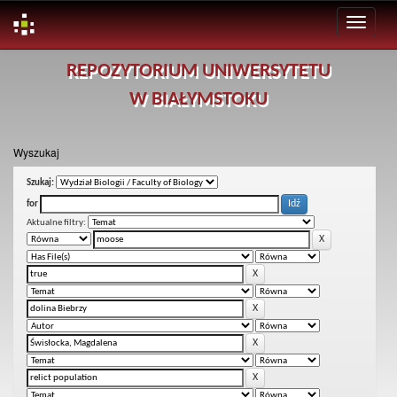
Skip
REPOZYTORIUM UNIWERSYTETU
navigation
W BIAŁYMSTOKU
Wyszukaj
Szukaj:
for
Aktualne filtry: