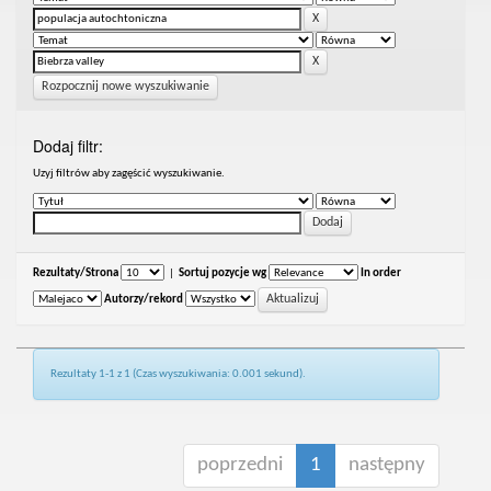
Rozpocznij nowe wyszukiwanie
Dodaj filtr:
Uzyj filtrów aby zagęścić wyszukiwanie.
Rezultaty/Strona
|
Sortuj pozycje wg
In order
Autorzy/rekord
Rezultaty 1-1 z 1 (Czas wyszukiwania: 0.001 sekund).
poprzedni
1
następny