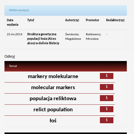
Odsłon pozycji:
Data
Tytuł
Autor(rzy)
Promotor
Redaktor(rzy)
wydania
25-lis-2014
Struktura genetyczna
Świsłocka,
Ratkiewicz,
-
populacji łosia (Alces
Magdalena
Mirosław
alces) w dolinie Biebrzy
Odkryj
Temat
1
markery molekularne
1
molecular markers
1
populacja reliktowa
1
relict population
1
łoś