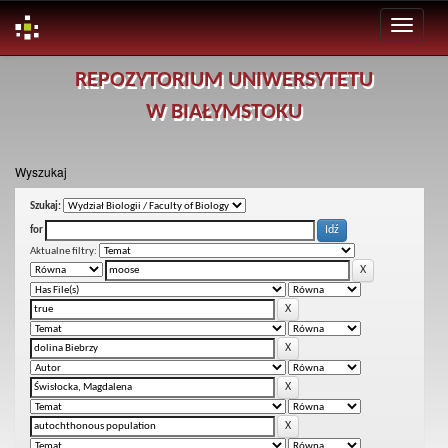
Skip
REPOZYTORIUM UNIWERSYTETU
navigation
W BIAŁYMSTOKU
Wyszukaj
Szukaj:
for
Aktualne filtry: