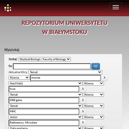
Skip
REPOZYTORIUM UNIWERSYTETU
navigation
W BIAŁYMSTOKU
Wyszukaj
Szukaj:
for
Aktualne filtry: