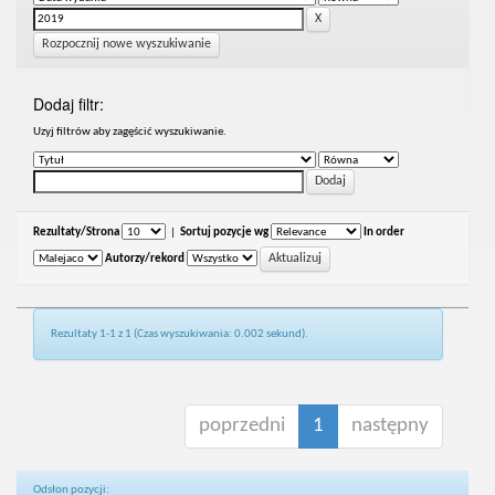
Rozpocznij nowe wyszukiwanie
Dodaj filtr:
Uzyj filtrów aby zagęścić wyszukiwanie.
Rezultaty/Strona
|
Sortuj pozycje wg
In order
Autorzy/rekord
Rezultaty 1-1 z 1 (Czas wyszukiwania: 0.002 sekund).
poprzedni
1
następny
Odsłon pozycji: