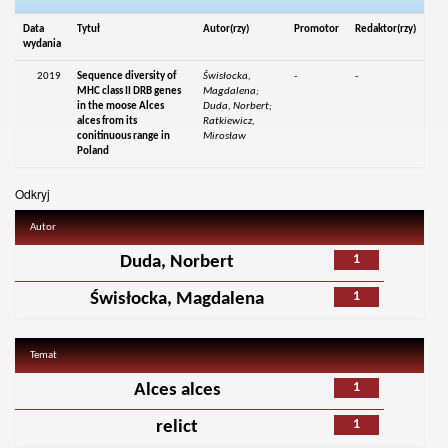
Data
Tytuł
Autor(rzy)
Promotor
Redaktor(rzy)
wydania
2019
Sequence diversity of
Świsłocka,
-
-
MHC class II DRB genes
Magdalena;
in the moose Alces
Duda, Norbert;
alces from its
Ratkiewicz,
conitinuous range in
Mirosław
Poland
Odkryj
Autor
1
Duda, Norbert
1
Świsłocka, Magdalena
Temat
1
Alces alces
1
relict