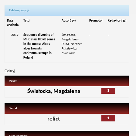
Odsłon pozycji:
Data
Tytuł
Autor(rzy)
Promotor
Redaktor(rzy)
wydania
2019
Sequence diversity of
Świsłocka,
-
-
MHC class II DRB genes
Magdalena;
in the moose Alces
Duda, Norbert;
alces from its
Ratkiewicz,
conitinuous range in
Mirosław
Poland
Odkryj
Autor
1
Świsłocka, Magdalena
Temat
1
relict