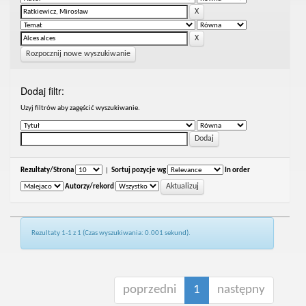
Rozpocznij nowe wyszukiwanie
Dodaj filtr:
Uzyj filtrów aby zagęścić wyszukiwanie.
Rezultaty/Strona
|
Sortuj pozycje wg
In order
Autorzy/rekord
Rezultaty 1-1 z 1 (Czas wyszukiwania: 0.001 sekund).
poprzedni
1
następny