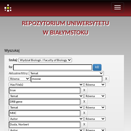
Skip
REPOZYTORIUM UNIWERSYTETU
navigation
W BIAŁYMSTOKU
Wyszukaj
Szukaj:
for
Aktualne filtry: