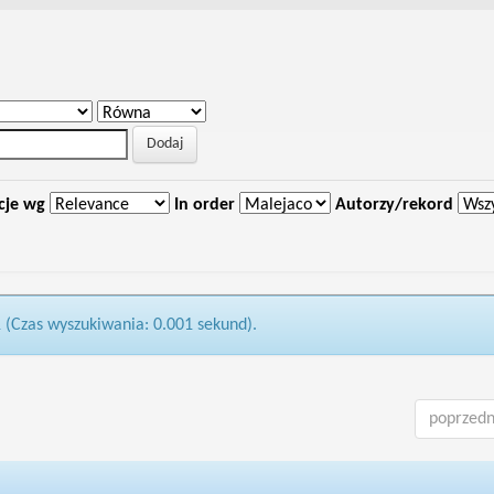
cje wg
In order
Autorzy/rekord
1 (Czas wyszukiwania: 0.001 sekund).
poprzedn