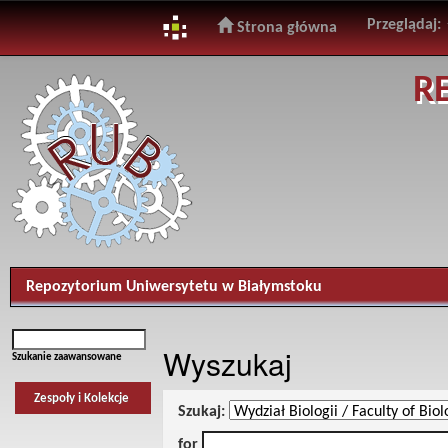
Przeglądaj:
Strona główna
Skip
R
navigation
Repozytorium Uniwersytetu w Białymstoku
Wyszukaj
Szukanie zaawansowane
Zespoły i Kolekcje
Szukaj:
for