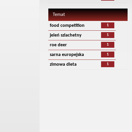
Temat
1
food competition
1
jeleń szlachetny
1
roe deer
1
sarna europejska
1
zimowa dieta