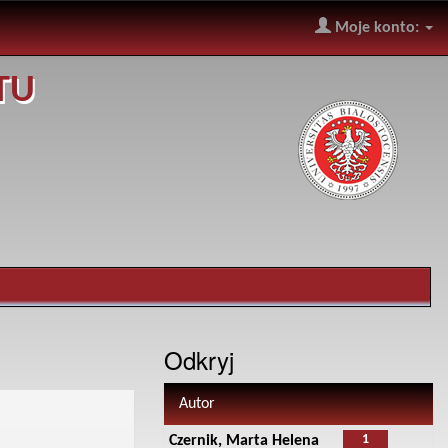
Moje konto:
TU
Odkryj
Autor
1
Czernik, Marta Helena