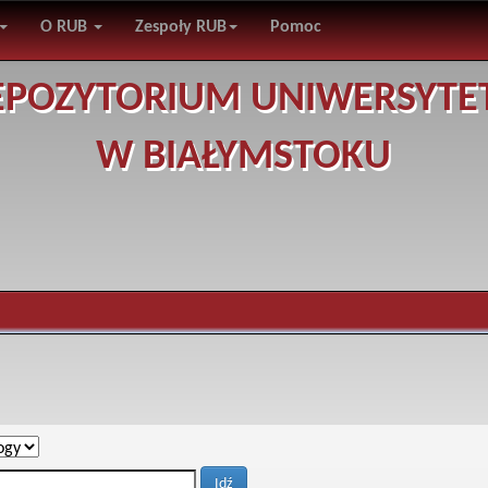
O RUB
Zespoły RUB
Pomoc
EPOZYTORIUM UNIWERSYTE
W BIAŁYMSTOKU