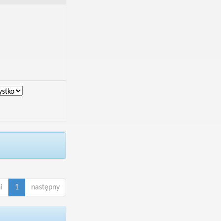
i
1
następny