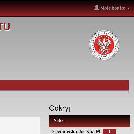
Moje konto:
TU
Odkryj
Autor
1
Drewnowska, Justyna M.