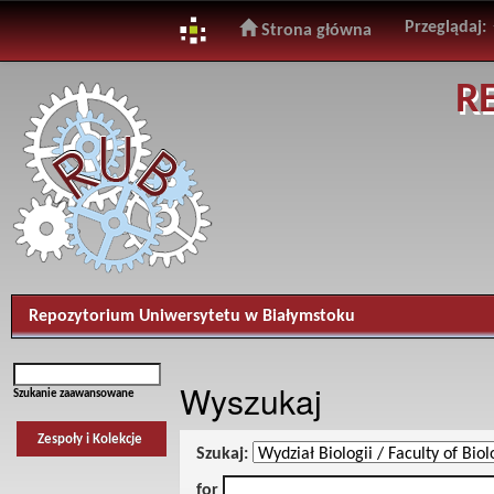
Przeglądaj:
Strona główna
Skip
R
navigation
Repozytorium Uniwersytetu w Białymstoku
Wyszukaj
Szukanie zaawansowane
Zespoły i Kolekcje
Szukaj:
for