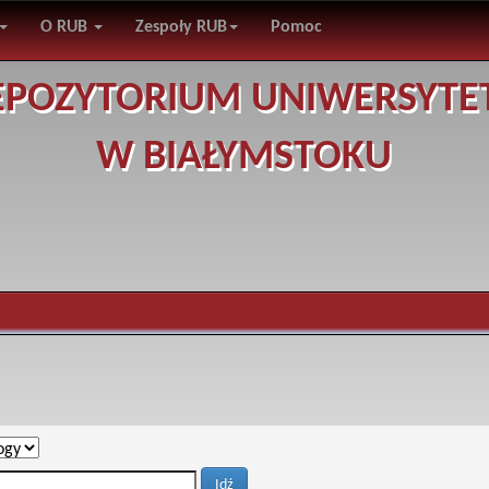
O RUB
Zespoły RUB
Pomoc
EPOZYTORIUM UNIWERSYTE
W BIAŁYMSTOKU