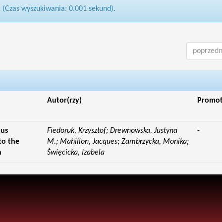
1 (Czas wyszukiwania: 0.001 sekund).
poprzedn
Autor(rzy)
Promo
lus
Fiedoruk, Krzysztof; Drewnowska, Justyna
-
to the
M.; Mahillon, Jacques; Zambrzycka, Monika;
n
Święcicka, Izabela