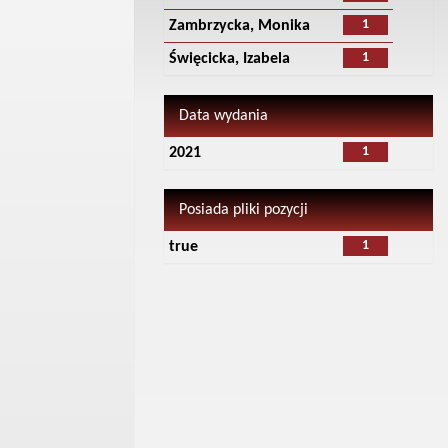
1
Zambrzycka, Monika
1
Święcicka, Izabela
Data wydania
1
2021
Posiada pliki pozycji
1
true