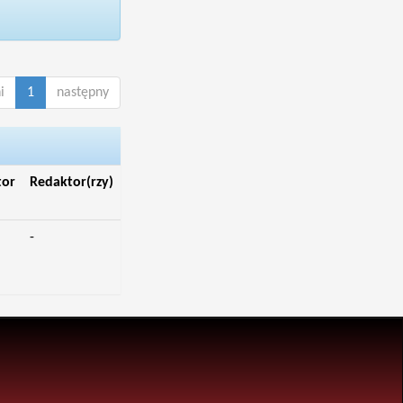
i
1
następny
tor
Redaktor(rzy)
-