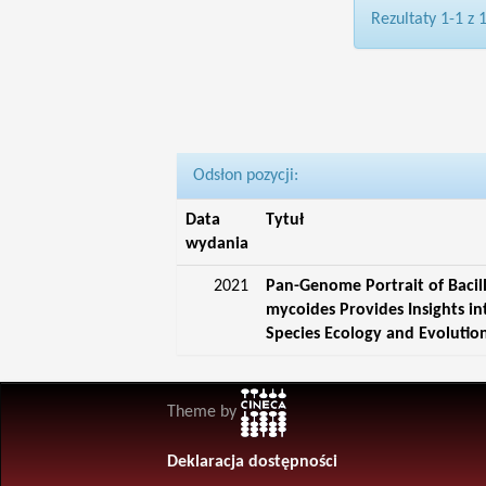
Rezultaty 1-1 z 
Odsłon pozycji:
Data
Tytuł
wydania
2021
Pan-Genome Portrait of Bacil
mycoides Provides Insights in
Species Ecology and Evolutio
Theme by
Deklaracja dostępności