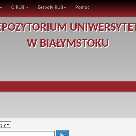
O RUB
Zespoły RUB
Pomoc
EPOZYTORIUM UNIWERSYTE
W BIAŁYMSTOKU