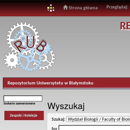
Przeglądaj:
Strona główna
Skip
R
navigation
Repozytorium Uniwersytetu w Białymstoku
Wyszukaj
Szukanie zaawansowane
Zespoły i Kolekcje
Szukaj:
for