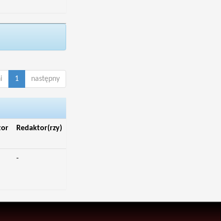
i
1
następny
tor
Redaktor(rzy)
-