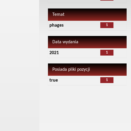
Temat
1
phages
Data wydania
1
2021
Posiada pliki pozycji
1
true