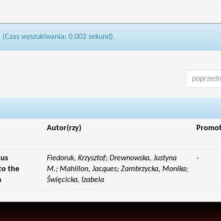
1 (Czas wyszukiwania: 0.002 sekund).
poprzedn
Autor(rzy)
Promo
lus
Fiedoruk, Krzysztof; Drewnowska, Justyna
-
to the
M.; Mahillon, Jacques; Zambrzycka, Monika;
n
Święcicka, Izabela