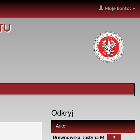
Moje konto:
TU
Odkryj
Autor
1
Drewnowska, Justyna M.