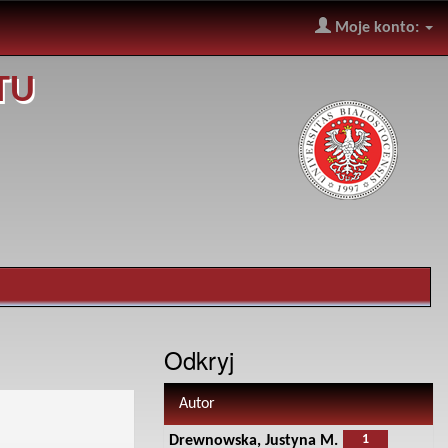
Moje konto:
TU
Odkryj
Autor
1
Drewnowska, Justyna M.