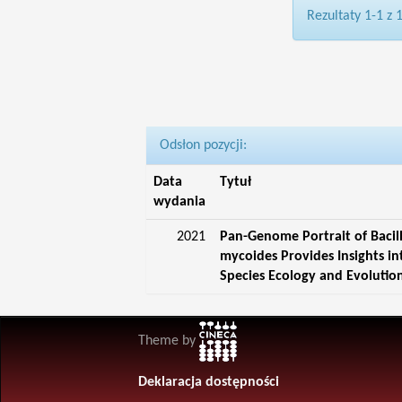
Rezultaty 1-1 z 
Odsłon pozycji:
Data
Tytuł
wydania
2021
Pan-Genome Portrait of Bacil
mycoides Provides Insights in
Species Ecology and Evolutio
Theme by
Deklaracja dostępności