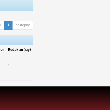
i
1
następny
tor
Redaktor(rzy)
-