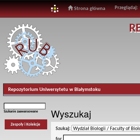
Przeglądaj:
Strona główna
Skip
R
navigation
Repozytorium Uniwersytetu w Białymstoku
Wyszukaj
Szukanie zaawansowane
Zespoły i Kolekcje
Szukaj:
for