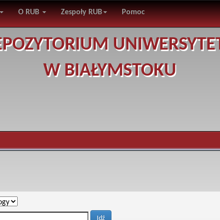
O RUB
Zespoły RUB
Pomoc
EPOZYTORIUM UNIWERSYTE
W BIAŁYMSTOKU