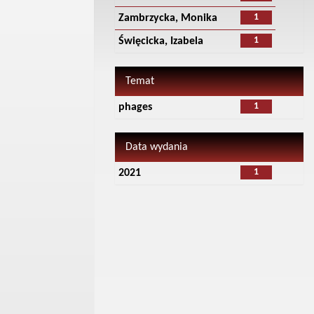
1
Zambrzycka, Monika
1
Święcicka, Izabela
Temat
1
phages
Data wydania
1
2021