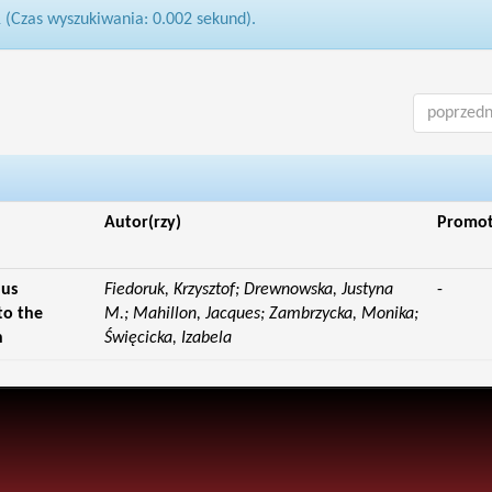
1 (Czas wyszukiwania: 0.002 sekund).
poprzedn
Autor(rzy)
Promo
lus
Fiedoruk, Krzysztof; Drewnowska, Justyna
-
to the
M.; Mahillon, Jacques; Zambrzycka, Monika;
n
Święcicka, Izabela