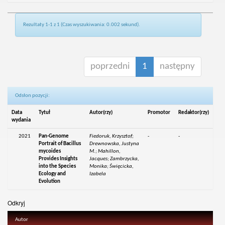
Rezultaty 1-1 z 1 (Czas wyszukiwania: 0.002 sekund).
poprzedni
1
następny
Odsłon pozycji:
Data
Tytuł
Autor(rzy)
Promotor
Redaktor(rzy)
wydania
2021
Pan-Genome
Fiedoruk, Krzysztof;
-
-
Portrait of Bacillus
Drewnowska, Justyna
mycoides
M.; Mahillon,
Provides Insights
Jacques; Zambrzycka,
into the Species
Monika; Święcicka,
Ecology and
Izabela
Evolution
Odkryj
Autor