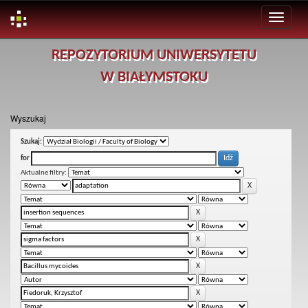
Skip
REPOZYTORIUM UNIWERSYTETU
navigation
W BIAŁYMSTOKU
Wyszukaj
Szukaj:
for
Aktualne filtry: