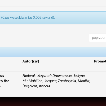
1 (Czas wyszukiwania: 0.002 sekund).
poprzedn
Autor(rzy)
Promo
lus
Fiedoruk, Krzysztof; Drewnowska, Justyna
-
to the
M.; Mahillon, Jacques; Zambrzycka, Monika;
n
Święcicka, Izabela