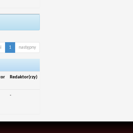
i
1
następny
tor
Redaktor(rzy)
-