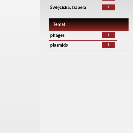
1
Święcicka, Izabela
Temat
1
phages
1
plasmids