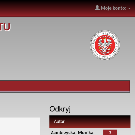
Moje konto:
TU
Odkryj
Autor
1
Zambrzycka, Monika