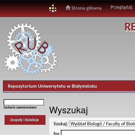
Przeglądaj:
Strona główna
Skip
R
navigation
Repozytorium Uniwersytetu w Białymstoku
Wyszukaj
Szukanie zaawansowane
Zespoły i Kolekcje
Szukaj:
for