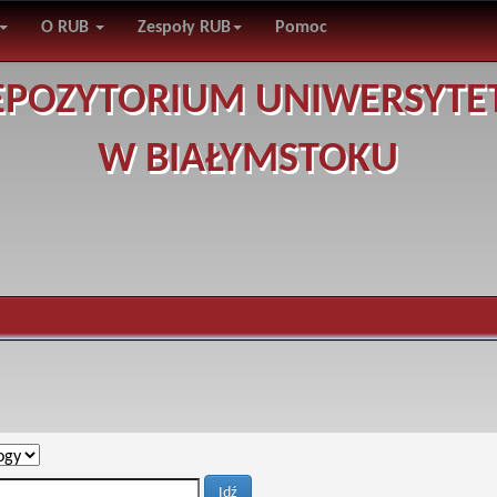
O RUB
Zespoły RUB
Pomoc
EPOZYTORIUM UNIWERSYTE
W BIAŁYMSTOKU