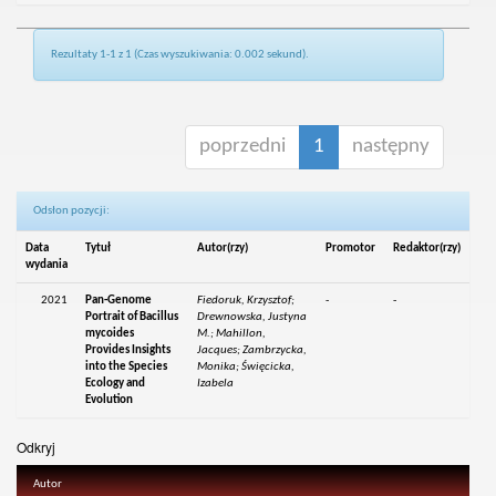
Rezultaty 1-1 z 1 (Czas wyszukiwania: 0.002 sekund).
poprzedni
1
następny
Odsłon pozycji:
Data
Tytuł
Autor(rzy)
Promotor
Redaktor(rzy)
wydania
2021
Pan-Genome
Fiedoruk, Krzysztof;
-
-
Portrait of Bacillus
Drewnowska, Justyna
mycoides
M.; Mahillon,
Provides Insights
Jacques; Zambrzycka,
into the Species
Monika; Święcicka,
Ecology and
Izabela
Evolution
Odkryj
Autor