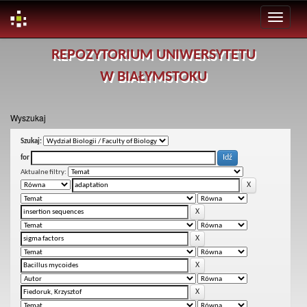
Skip
REPOZYTORIUM UNIWERSYTETU
navigation
W BIAŁYMSTOKU
Wyszukaj
Szukaj:
for
Aktualne filtry: