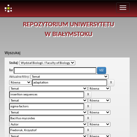
Skip
REPOZYTORIUM UNIWERSYTETU
navigation
W BIAŁYMSTOKU
Wyszukaj
Szukaj:
for
Aktualne filtry: