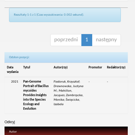
Rezultaty 1-1 z 1 (Czas wyszukiwania: 0.002 sekund).
poprzedni
1
następny
Odsłon pozycji:
Data
Tytuł
Autor(rzy)
Promotor
Redaktor(rzy)
wydania
2021
Pan-Genome
Fiedoruk, Krzysztof;
-
-
Portrait of Bacillus
Drewnowska, Justyna
mycoides
M.; Mahillon,
Provides Insights
Jacques; Zambrzycka,
into the Species
Monika; Święcicka,
Ecology and
Izabela
Evolution
Odkryj
Autor