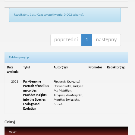
Rezultaty 1-1 z 1 (Czas wyszukiwania: 0.002 sekund).
poprzedni
1
następny
Odsłon pozycji:
Data
Tytuł
Autor(rzy)
Promotor
Redaktor(rzy)
wydania
2021
Pan-Genome
Fiedoruk, Krzysztof;
-
-
Portrait of Bacillus
Drewnowska, Justyna
mycoides
M.; Mahillon,
Provides Insights
Jacques; Zambrzycka,
into the Species
Monika; Święcicka,
Ecology and
Izabela
Evolution
Odkryj
Autor