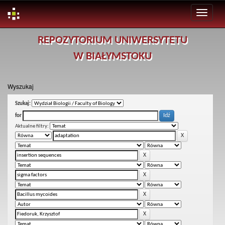
Skip
REPOZYTORIUM UNIWERSYTETU
navigation
W BIAŁYMSTOKU
Wyszukaj
Szukaj:
for
Aktualne filtry: