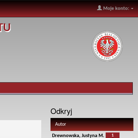
Moje konto:
TU
Odkryj
Autor
1
Drewnowska, Justyna M.