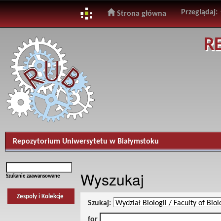
Przeglądaj:
Strona główna
Skip
R
navigation
Repozytorium Uniwersytetu w Białymstoku
Wyszukaj
Szukanie zaawansowane
Zespoły i Kolekcje
Szukaj:
for