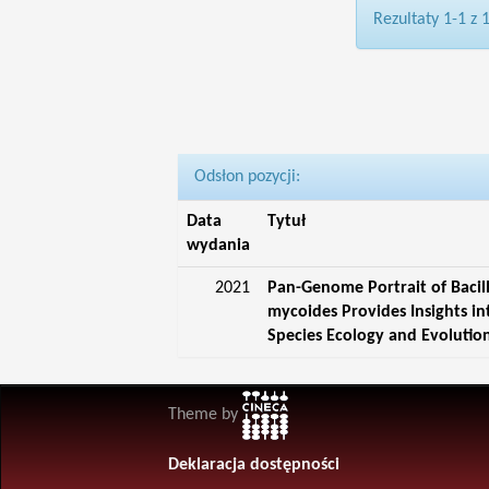
Rezultaty 1-1 z 
Odsłon pozycji:
Data
Tytuł
wydania
2021
Pan-Genome Portrait of Bacil
mycoides Provides Insights in
Species Ecology and Evolutio
Theme by
Deklaracja dostępności