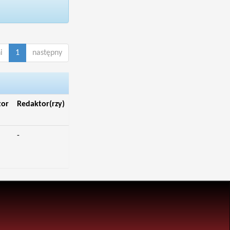
i
1
następny
tor
Redaktor(rzy)
-