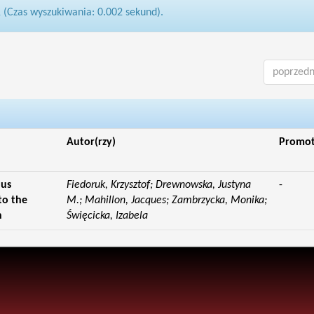
1 (Czas wyszukiwania: 0.002 sekund).
poprzedn
Autor(rzy)
Promo
lus
Fiedoruk, Krzysztof; Drewnowska, Justyna
-
to the
M.; Mahillon, Jacques; Zambrzycka, Monika;
n
Święcicka, Izabela