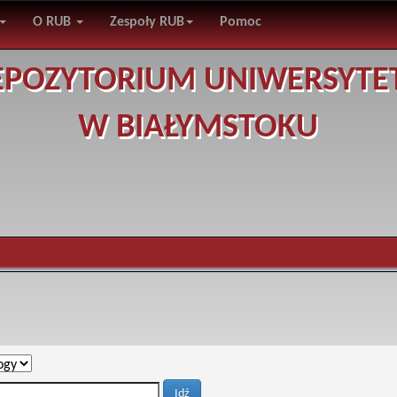
O RUB
Zespoły RUB
Pomoc
EPOZYTORIUM UNIWERSYTE
W BIAŁYMSTOKU