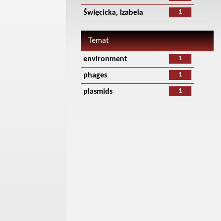
1
Święcicka, Izabela
Temat
1
environment
1
phages
1
plasmids