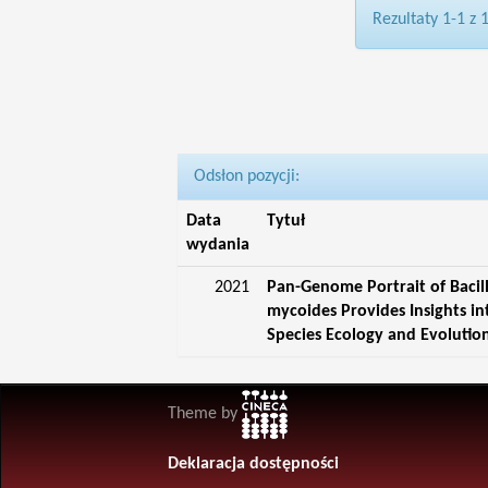
Rezultaty 1-1 z 
Odsłon pozycji:
Data
Tytuł
wydania
2021
Pan-Genome Portrait of Bacil
mycoides Provides Insights in
Species Ecology and Evolutio
Theme by
Deklaracja dostępności