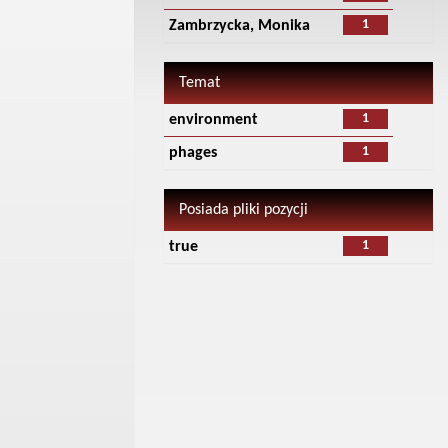
1
Zambrzycka, Monika
Temat
1
environment
1
phages
Posiada pliki pozycji
1
true