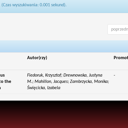
1 (Czas wyszukiwania: 0.001 sekund).
poprzedn
Autor(rzy)
Promo
lus
Fiedoruk, Krzysztof; Drewnowska, Justyna
-
to the
M.; Mahillon, Jacques; Zambrzycka, Monika;
n
Święcicka, Izabela