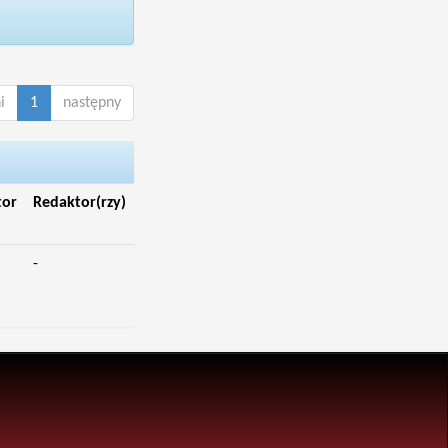
i
1
następny
tor
Redaktor(rzy)
-