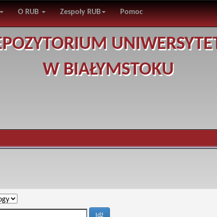
O RUB
Zespoły RUB
Pomoc
EPOZYTORIUM UNIWERSYTE
W BIAŁYMSTOKU