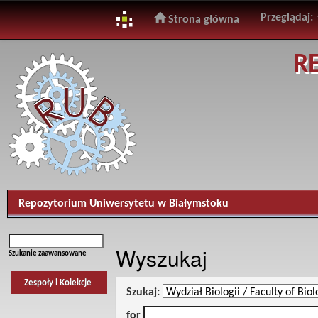
Przeglądaj:
Strona główna
Skip
R
navigation
Repozytorium Uniwersytetu w Białymstoku
Wyszukaj
Szukanie zaawansowane
Zespoły i Kolekcje
Szukaj:
for