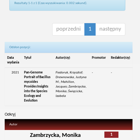
Rezultaty 1-1 z 1 (Czas wyszukiwania: 0.002 sekund).
poprzedni
1
następny
Odsłon pozycji:
Data
Tytuł
Autor(rzy)
Promotor
Redaktor(rzy)
wydania
2021
Pan-Genome
Fiedoruk, Krzysztof;
-
-
Portrait of Bacillus
Drewnowska, Justyna
mycoides
M.; Mahillon,
Provides Insights
Jacques; Zambrzycka,
into the Species
Monika; Święcicka,
Ecology and
Izabela
Evolution
Odkryj
Autor
1
Zambrzycka, Monika