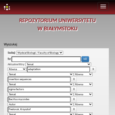
Skip
REPOZYTORIUM UNIWERSYTETU
navigation
W BIAŁYMSTOKU
Wyszukaj
Szukaj:
for
Aktualne filtry: