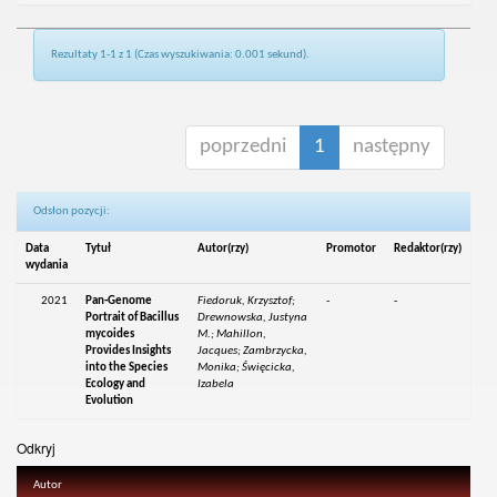
Rezultaty 1-1 z 1 (Czas wyszukiwania: 0.001 sekund).
poprzedni
1
następny
Odsłon pozycji:
Data
Tytuł
Autor(rzy)
Promotor
Redaktor(rzy)
wydania
2021
Pan-Genome
Fiedoruk, Krzysztof;
-
-
Portrait of Bacillus
Drewnowska, Justyna
mycoides
M.; Mahillon,
Provides Insights
Jacques; Zambrzycka,
into the Species
Monika; Święcicka,
Ecology and
Izabela
Evolution
Odkryj
Autor