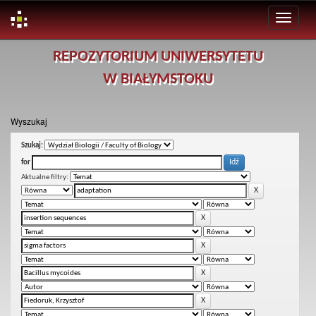
Skip
REPOZYTORIUM UNIWERSYTETU
navigation
W BIAŁYMSTOKU
Wyszukaj
Szukaj:
for
Aktualne filtry: