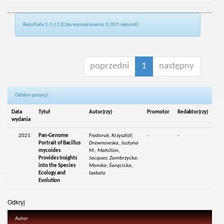
Rezultaty 1-1 z 1 (Czas wyszukiwania: 0.001 sekund).
poprzedni
1
następny
Odsłon pozycji:
Data
Tytuł
Autor(rzy)
Promotor
Redaktor(rzy)
wydania
2021
Pan-Genome
Fiedoruk, Krzysztof;
-
-
Portrait of Bacillus
Drewnowska, Justyna
mycoides
M.; Mahillon,
Provides Insights
Jacques; Zambrzycka,
into the Species
Monika; Święcicka,
Ecology and
Izabela
Evolution
Odkryj
Autor