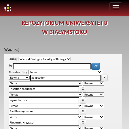
Skip
REPOZYTORIUM UNIWERSYTETU
navigation
W BIAŁYMSTOKU
Wyszukaj
Szukaj:
for
Aktualne filtry: