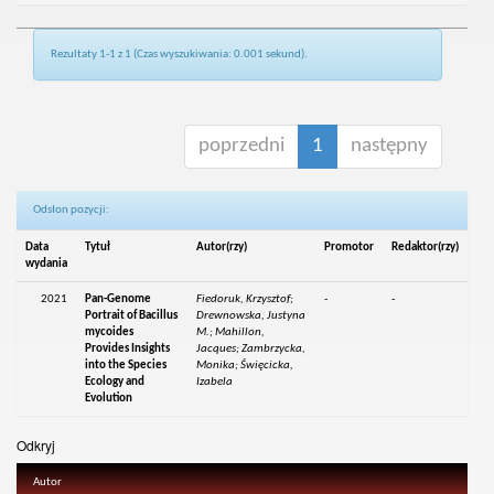
Rezultaty 1-1 z 1 (Czas wyszukiwania: 0.001 sekund).
poprzedni
1
następny
Odsłon pozycji:
Data
Tytuł
Autor(rzy)
Promotor
Redaktor(rzy)
wydania
2021
Pan-Genome
Fiedoruk, Krzysztof;
-
-
Portrait of Bacillus
Drewnowska, Justyna
mycoides
M.; Mahillon,
Provides Insights
Jacques; Zambrzycka,
into the Species
Monika; Święcicka,
Ecology and
Izabela
Evolution
Odkryj
Autor