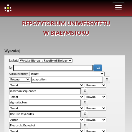
Skip
REPOZYTORIUM UNIWERSYTETU
navigation
W BIAŁYMSTOKU
Wyszukaj
Szukaj:
for
Aktualne filtry: