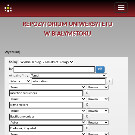
Skip
REPOZYTORIUM UNIWERSYTETU
navigation
W BIAŁYMSTOKU
Wyszukaj
Szukaj:
for
Aktualne filtry: