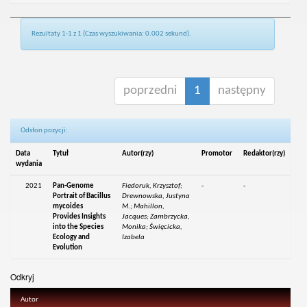
Rezultaty 1-1 z 1 (Czas wyszukiwania: 0.002 sekund).
poprzedni
1
następny
Odsłon pozycji:
Data
Tytuł
Autor(rzy)
Promotor
Redaktor(rzy)
wydania
2021
Pan-Genome
Fiedoruk, Krzysztof;
-
-
Portrait of Bacillus
Drewnowska, Justyna
mycoides
M.; Mahillon,
Provides Insights
Jacques; Zambrzycka,
into the Species
Monika; Święcicka,
Ecology and
Izabela
Evolution
Odkryj
Autor