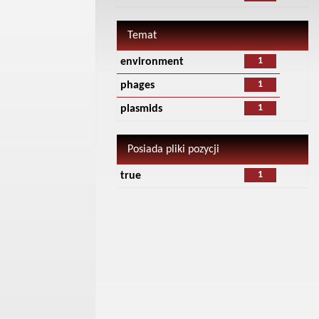
Temat
1
environment
1
phages
1
plasmids
Posiada pliki pozycji
1
true