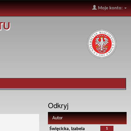
Moje konto:
TU
Odkryj
Autor
1
Święcicka, Izabela