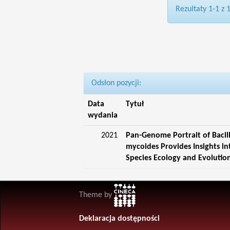
Rezultaty 1-1 z 
Odsłon pozycji:
Data
Tytuł
wydania
2021
Pan-Genome Portrait of Bacil
mycoides Provides Insights in
Species Ecology and Evolutio
Theme by
Deklaracja dostępności