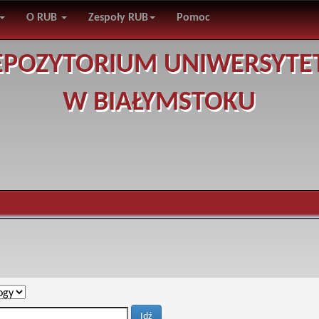
O RUB
Zespoły RUB
Pomoc
EPOZYTORIUM UNIWERSYTE
W BIAŁYMSTOKU