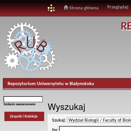
Przeglądaj:
Strona główna
Skip
R
navigation
Repozytorium Uniwersytetu w Białymstoku
Wyszukaj
Szukanie zaawansowane
Zespoły i Kolekcje
Szukaj:
for