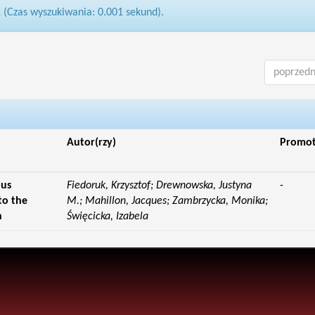
1 (Czas wyszukiwania: 0.001 sekund).
poprzedn
Autor(rzy)
Promo
lus
Fiedoruk, Krzysztof; Drewnowska, Justyna
-
to the
M.; Mahillon, Jacques; Zambrzycka, Monika;
n
Święcicka, Izabela