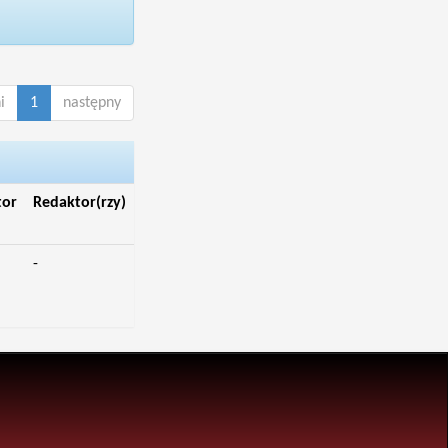
i
1
następny
tor
Redaktor(rzy)
-