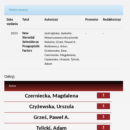
Odsłon pozycji:
Data
Tytuł
Autor(rzy)
Promotor
Redaktor(rzy)
wydania
2023
New
Jastrzębska, Izabella;
-
-
Steroidal
Wawrusiewicz-Kurylonek,
Selenides as
Natalia; Grześ, Paweł A.;
Proapoptotic
Ratkiewicz, Artur;
Factors
Grabowska, Ewa;
Czerniecka, Magdalena;
Czyżewska, Urszula; Tylicki,
Adam
Odkryj
Autor
1
Czerniecka, Magdalena
1
Czyżewska, Urszula
1
Grześ, Paweł A.
1
Tylicki, Adam