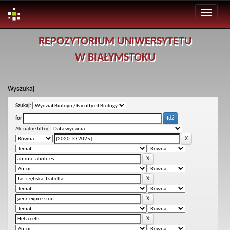
Skip
REPOZYTORIUM UNIWERSYTETU
navigation
W BIAŁYMSTOKU
Wyszukaj
Szukaj:
for
Aktualne filtry: