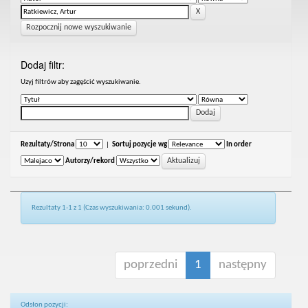
Rozpocznij nowe wyszukiwanie
Dodaj filtr:
Uzyj filtrów aby zagęścić wyszukiwanie.
Rezultaty/Strona
|
Sortuj pozycje wg
In order
Autorzy/rekord
Rezultaty 1-1 z 1 (Czas wyszukiwania: 0.001 sekund).
poprzedni
1
następny
Odsłon pozycji: