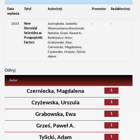
Data
Tytuł
Autor(rzy)
Promotor
Redaktor(rzy)
wydania
2023
New
Jastrzębska, Izabella;
-
-
Steroidal
Wawrusiewicz-Kurylonek,
Selenides as
Natalia; Grześ, Paweł A.;
Proapoptotic
Ratkiewicz, Artur;
Factors
Grabowska, Ewa;
Czerniecka, Magdalena;
Czyżewska, Urszula; Tylicki,
Adam
Odkryj
Autor
1
Czerniecka, Magdalena
1
Czyżewska, Urszula
1
Grabowska, Ewa
1
Grześ, Paweł A.
1
Tylicki, Adam