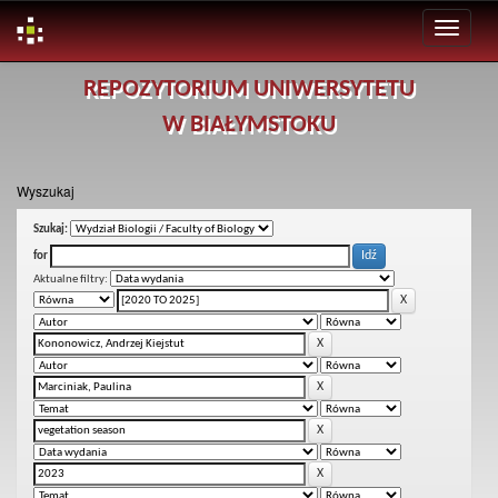
Skip
REPOZYTORIUM UNIWERSYTETU
navigation
W BIAŁYMSTOKU
Wyszukaj
Szukaj:
for
Aktualne filtry: