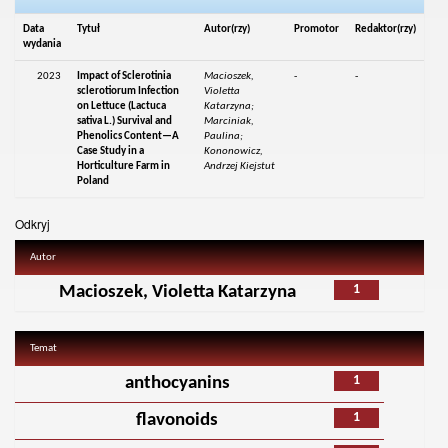
Data
Tytuł
Autor(rzy)
Promotor
Redaktor(rzy)
wydania
2023
Impact of Sclerotinia
Macioszek,
-
-
sclerotiorum Infection
Violetta
on Lettuce (Lactuca
Katarzyna;
sativa L.) Survival and
Marciniak,
Phenolics Content—A
Paulina;
Case Study in a
Kononowicz,
Horticulture Farm in
Andrzej Kiejstut
Poland
Odkryj
Autor
1
Macioszek, Violetta Katarzyna
Temat
1
anthocyanins
1
flavonoids