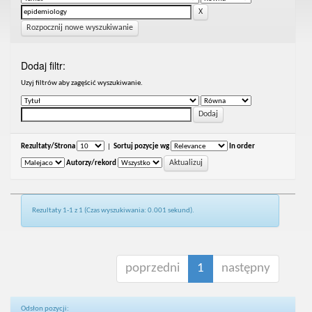
Rozpocznij nowe wyszukiwanie
Dodaj filtr:
Uzyj filtrów aby zagęścić wyszukiwanie.
Rezultaty/Strona
|
Sortuj pozycje wg
In order
Autorzy/rekord
Rezultaty 1-1 z 1 (Czas wyszukiwania: 0.001 sekund).
poprzedni
1
następny
Odsłon pozycji: