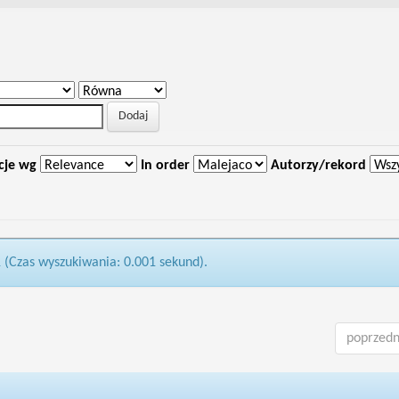
cje wg
In order
Autorzy/rekord
1 (Czas wyszukiwania: 0.001 sekund).
poprzedn