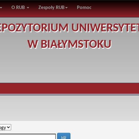
O RUB
Zespoły RUB
Pomoc
EPOZYTORIUM UNIWERSYTE
W BIAŁYMSTOKU