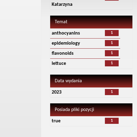
Katarzyna
Temat
1
anthocyanins
1
epidemiology
1
flavonoids
1
lettuce
Data wydania
1
2023
Posiada pliki pozycji
1
true