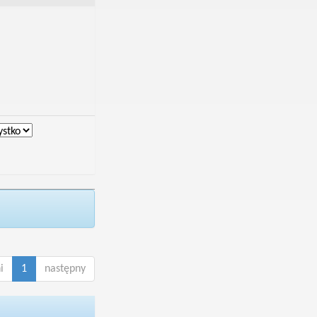
i
1
następny