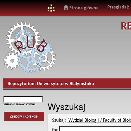
Przeglądaj:
Strona główna
Skip
R
navigation
Repozytorium Uniwersytetu w Białymstoku
Wyszukaj
Szukanie zaawansowane
Zespoły i Kolekcje
Szukaj:
for