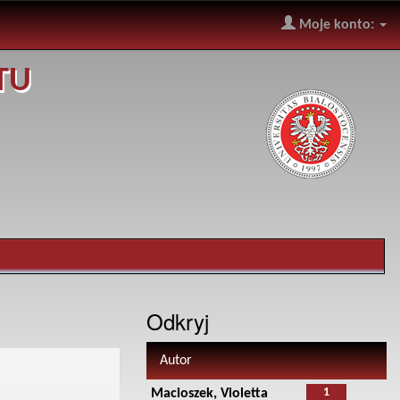
Moje konto:
TU
Odkryj
Autor
1
Macioszek, Violetta