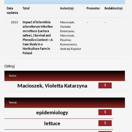
Data
Tytuł
Autor(rzy)
Promotor
Redaktor(rzy)
wydania
2023
Impact of Sclerotinia
Macioszek,
-
-
sclerotiorum Infection
Violetta
on Lettuce (Lactuca
Katarzyna;
sativa L.) Survival and
Marciniak,
Phenolics Content—A
Paulina;
Case Study in a
Kononowicz,
Horticulture Farm in
Andrzej Kiejstut
Poland
Odkryj
Autor
1
Macioszek, Violetta Katarzyna
Temat
1
epidemiology
1
lettuce