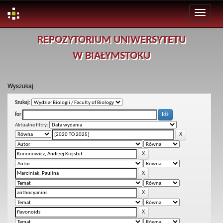
Skip
REPOZYTORIUM UNIWERSYTETU
navigation
W BIAŁYMSTOKU
Wyszukaj
Szukaj:
for
Aktualne filtry: