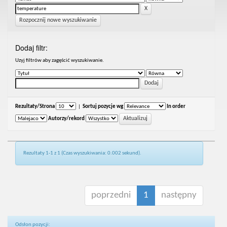
Rozpocznij nowe wyszukiwanie
Dodaj filtr:
Uzyj filtrów aby zagęścić wyszukiwanie.
Rezultaty/Strona
|
Sortuj pozycje wg
In order
Autorzy/rekord
Rezultaty 1-1 z 1 (Czas wyszukiwania: 0.002 sekund).
poprzedni
1
następny
Odsłon pozycji: