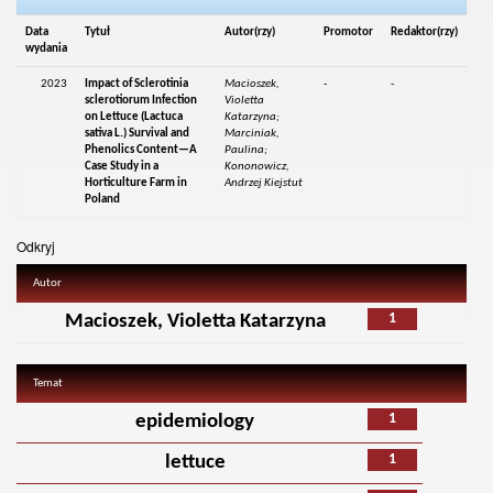
Data
Tytuł
Autor(rzy)
Promotor
Redaktor(rzy)
wydania
2023
Impact of Sclerotinia
Macioszek,
-
-
sclerotiorum Infection
Violetta
on Lettuce (Lactuca
Katarzyna;
sativa L.) Survival and
Marciniak,
Phenolics Content—A
Paulina;
Case Study in a
Kononowicz,
Horticulture Farm in
Andrzej Kiejstut
Poland
Odkryj
Autor
1
Macioszek, Violetta Katarzyna
Temat
1
epidemiology
1
lettuce