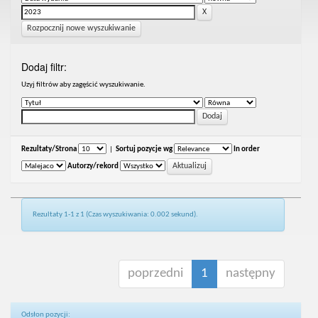
Rozpocznij nowe wyszukiwanie
Dodaj filtr:
Uzyj filtrów aby zagęścić wyszukiwanie.
Rezultaty/Strona
|
Sortuj pozycje wg
In order
Autorzy/rekord
Rezultaty 1-1 z 1 (Czas wyszukiwania: 0.002 sekund).
poprzedni
1
następny
Odsłon pozycji: