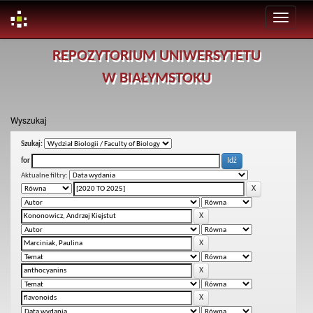
Skip
REPOZYTORIUM UNIWERSYTETU
navigation
W BIAŁYMSTOKU
Wyszukaj
Szukaj:
for
Aktualne filtry: