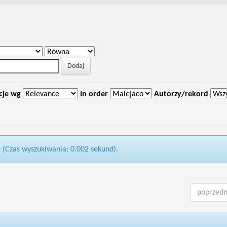
cje wg
In order
Autorzy/rekord
1 (Czas wyszukiwania: 0.002 sekund).
poprzedn