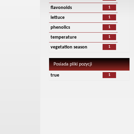
1
flavonoids
1
lettuce
1
phenolics
1
temperature
1
vegetation season
Posiada pliki pozycji
1
true