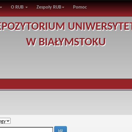
O RUB
Zespoły RUB
Pomoc
EPOZYTORIUM UNIWERSYTE
W BIAŁYMSTOKU