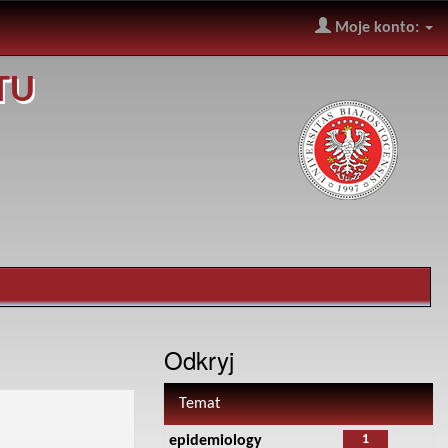
Moje konto:
TU
Odkryj
Temat
1
epidemiology