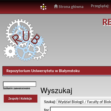
Przeglądaj:
Strona główna
Skip
R
navigation
Repozytorium Uniwersytetu w Białymstoku
Wyszukaj
Szukanie zaawansowane
Zespoły i Kolekcje
Szukaj:
for