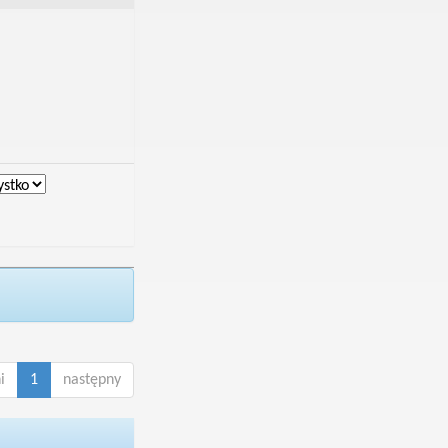
i
1
następny