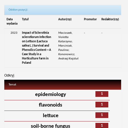
Odsłon pozycji:
Data
Tytuł
Autor(rzy)
Promotor
Redaktor(rzy)
wydania
2023
Impact of Sclerotinia
Macioszek,
-
-
sclerotiorum Infection
Violetta
on Lettuce (Lactuca
Katarzyna;
sativa L.) Survival and
Marciniak,
Phenolics Content—A
Paulina;
Case Study in a
Kononowicz,
Horticulture Farm in
Andrzej Kiejstut
Poland
Odkryj
Temat
1
epidemiology
1
flavonoids
1
lettuce
1
soil-borne fungus