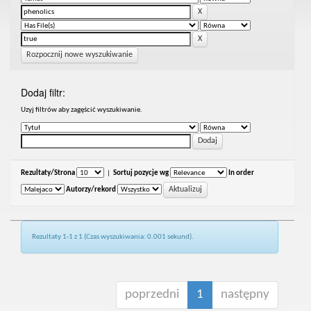
Rozpocznij nowe wyszukiwanie
Dodaj filtr:
Uzyj filtrów aby zagęścić wyszukiwanie.
Rezultaty/Strona
|
Sortuj pozycje wg
In order
Autorzy/rekord
Rezultaty 1-1 z 1 (Czas wyszukiwania: 0.001 sekund).
poprzedni
1
następny