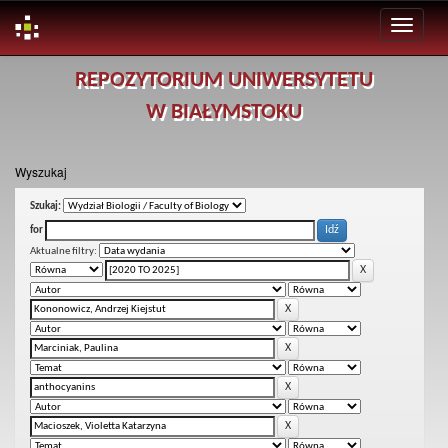
Skip
REPOZYTORIUM UNIWERSYTETU
navigation
W BIAŁYMSTOKU
Wyszukaj
Szukaj:
for
Aktualne filtry: