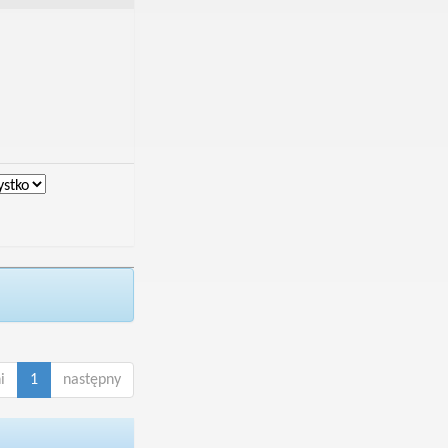
i
1
następny