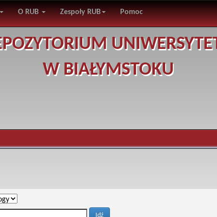
O RUB
Zespoły RUB
Pomoc
EPOZYTORIUM UNIWERSYTE
W BIAŁYMSTOKU