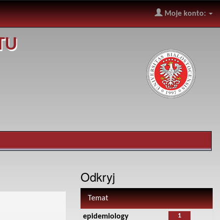
Moje konto:
TU
Odkryj
Temat
1
epidemiology