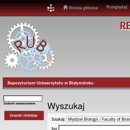
Przeglądaj:
Strona główna
Skip
R
navigation
Repozytorium Uniwersytetu w Białymstoku
Wyszukaj
Szukanie zaawansowane
Zespoły i Kolekcje
Szukaj:
for