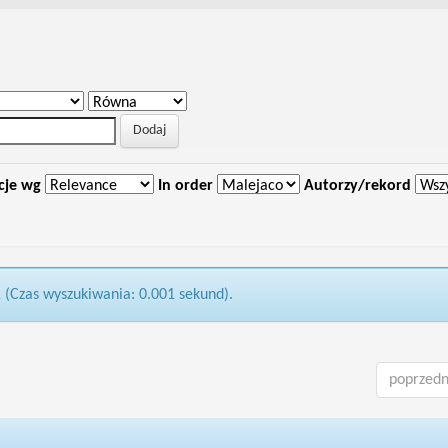
cje wg
In order
Autorzy/rekord
1 (Czas wyszukiwania: 0.001 sekund).
poprzedn