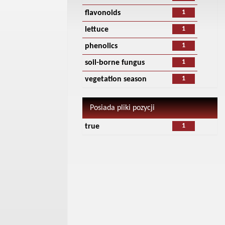
1
flavonoids
1
lettuce
1
phenolics
1
soil-borne fungus
1
vegetation season
Posiada pliki pozycji
1
true