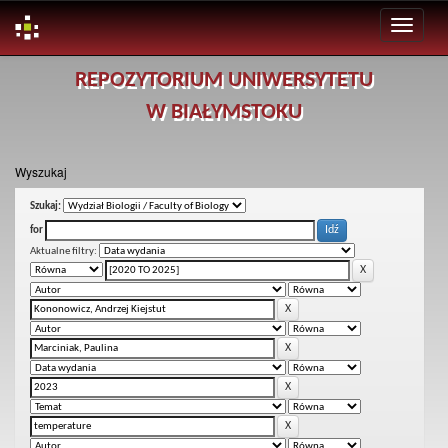
Skip
REPOZYTORIUM UNIWERSYTETU
navigation
W BIAŁYMSTOKU
Wyszukaj
Szukaj:
for
Aktualne filtry: