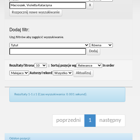
Rozpocznij nowe wyszukiwanie
Dodaj filtr:
Uzyj filtrów aby zagęścić wyszukiwanie.
Rezultaty/Strona
|
Sortuj pozycje wg
In order
Autorzy/rekord
Rezultaty 1-1 z 1 (Czas wyszukiwania: 0.001 sekund).
poprzedni
1
następny
Odsłon pozycji: