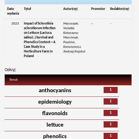
Data
Tytuł
Autor(rzy)
Promotor
Redaktor(rzy)
wydania
2023
Impact of Sclerotinia
Macioszek,
-
-
sclerotiorum Infection
Violetta
on Lettuce (Lactuca
Katarzyna;
sativa L.) Survival and
Marciniak,
Phenolics Content—A
Paulina;
Case Study in a
Kononowicz,
Horticulture Farm in
Andrzej Kiejstut
Poland
Odkryj
Temat
1
anthocyanins
1
epidemiology
1
flavonoids
1
lettuce
1
phenolics