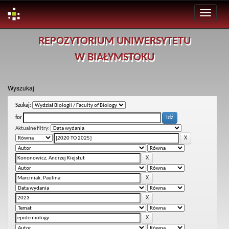
Skip
REPOZYTORIUM UNIWERSYTETU
navigation
W BIAŁYMSTOKU
Wyszukaj
Szukaj:
for
Aktualne filtry: