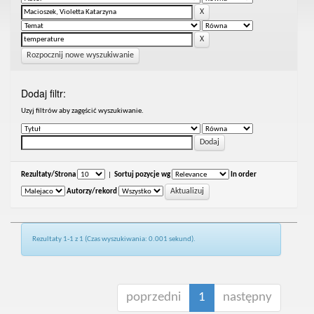
Rozpocznij nowe wyszukiwanie
Dodaj filtr:
Uzyj filtrów aby zagęścić wyszukiwanie.
Rezultaty/Strona
|
Sortuj pozycje wg
In order
Autorzy/rekord
Rezultaty 1-1 z 1 (Czas wyszukiwania: 0.001 sekund).
poprzedni
1
następny