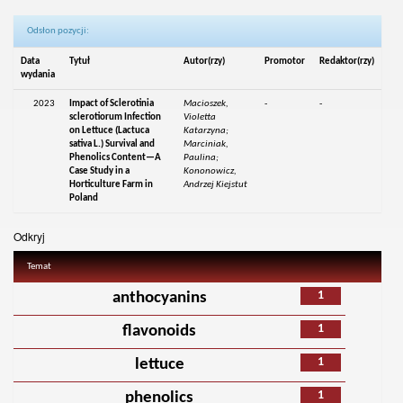
Odsłon pozycji:
Data
Tytuł
Autor(rzy)
Promotor
Redaktor(rzy)
wydania
2023
Impact of Sclerotinia
Macioszek,
-
-
sclerotiorum Infection
Violetta
on Lettuce (Lactuca
Katarzyna;
sativa L.) Survival and
Marciniak,
Phenolics Content—A
Paulina;
Case Study in a
Kononowicz,
Horticulture Farm in
Andrzej Kiejstut
Poland
Odkryj
Temat
1
anthocyanins
1
flavonoids
1
lettuce
1
phenolics