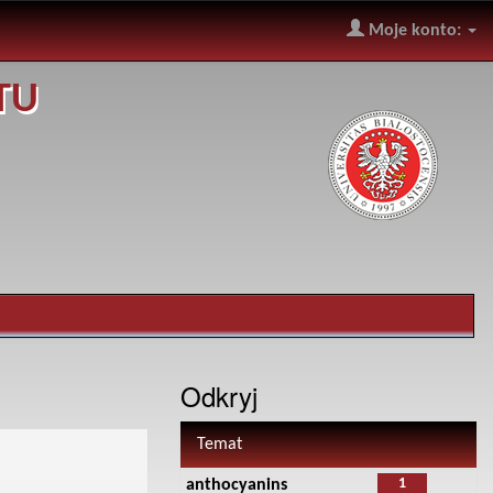
Moje konto:
TU
Odkryj
Temat
1
anthocyanins