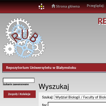
Przeglądaj:
Strona główna
Skip
R
navigation
Repozytorium Uniwersytetu w Białymstoku
Wyszukaj
Szukanie zaawansowane
Zespoły i Kolekcje
Szukaj:
for