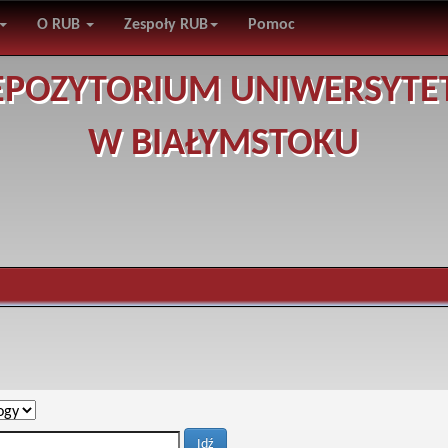
O RUB
Zespoły RUB
Pomoc
EPOZYTORIUM UNIWERSYTE
W BIAŁYMSTOKU