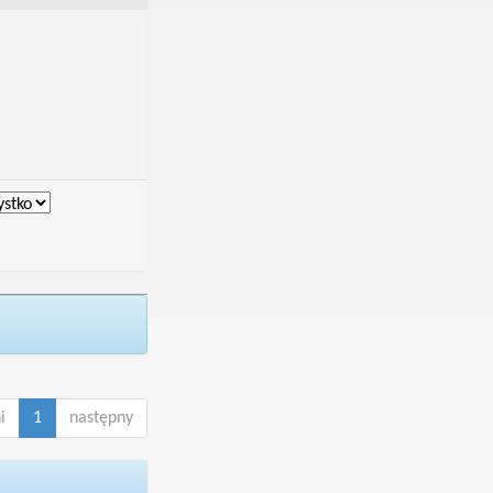
i
1
następny