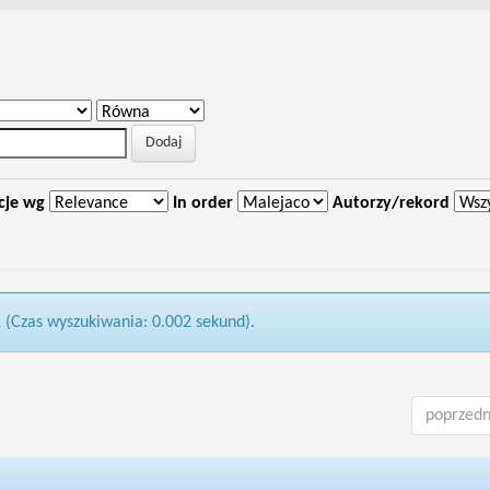
cje wg
In order
Autorzy/rekord
1 (Czas wyszukiwania: 0.002 sekund).
poprzedn