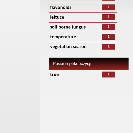
1
flavonoids
1
lettuce
1
soil-borne fungus
1
temperature
1
vegetation season
Posiada pliki pozycji
1
true