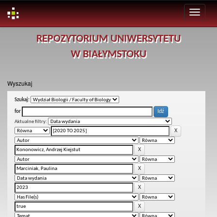
Skip
REPOZYTORIUM UNIWERSYTETU
navigation
W BIAŁYMSTOKU
Wyszukaj
Szukaj:
for
Aktualne filtry: