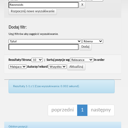
Rozpocznij nowe wyszukiwanie
Dodaj filtr:
Uzyj filtrów aby zagęścić wyszukiwanie.
Rezultaty/Strona
|
Sortuj pozycje wg
In order
Autorzy/rekord
Rezultaty 1-1 z 1 (Czas wyszukiwania: 0.002 sekund).
poprzedni
1
następny
Odsłon pozycji: