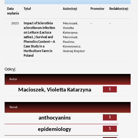
Data
Tytuł
Autor(rzy)
Promotor
Redaktor(rzy)
wydania
2023
Impact of Sclerotinia
Macioszek,
-
-
sclerotiorum Infection
Violetta
on Lettuce (Lactuca
Katarzyna;
sativa L.) Survival and
Marciniak,
Phenolics Content—A
Paulina;
Case Study in a
Kononowicz,
Horticulture Farm in
Andrzej Kiejstut
Poland
Odkryj
Autor
1
Macioszek, Violetta Katarzyna
Temat
1
anthocyanins
1
epidemiology