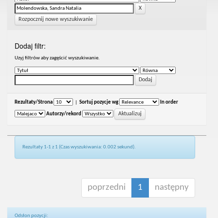
Rozpocznij nowe wyszukiwanie
Dodaj filtr:
Uzyj filtrów aby zagęścić wyszukiwanie.
Rezultaty/Strona
|
Sortuj pozycje wg
In order
Autorzy/rekord
Rezultaty 1-1 z 1 (Czas wyszukiwania: 0.002 sekund).
poprzedni
1
następny
Odsłon pozycji: