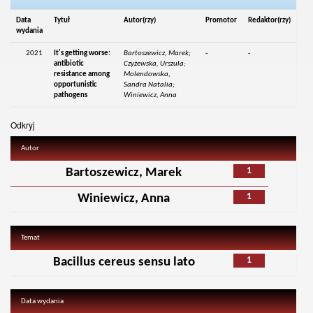
Data
Tytuł
Autor(rzy)
Promotor
Redaktor(rzy)
wydania
2021
It's getting worse:
Bartoszewicz, Marek;
-
-
antibiotic
Czyżewska, Urszula;
resistance among
Molendowska,
opportunistic
Sandra Natalia;
pathogens
Winiewicz, Anna
Odkryj
Autor
1
Bartoszewicz, Marek
1
Winiewicz, Anna
Temat
1
Bacillus cereus sensu lato
Data wydania