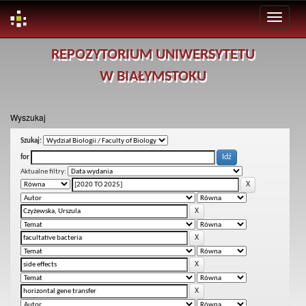
Skip
REPOZYTORIUM UNIWERSYTETU
navigation
W BIAŁYMSTOKU
Wyszukaj
Szukaj:
for
Aktualne filtry: