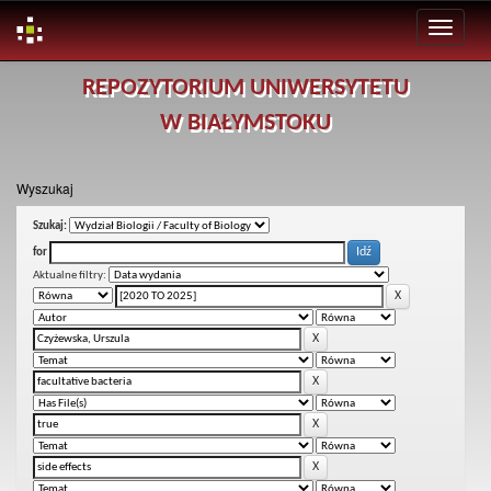
Skip
REPOZYTORIUM UNIWERSYTETU
navigation
W BIAŁYMSTOKU
Wyszukaj
Szukaj:
for
Aktualne filtry: