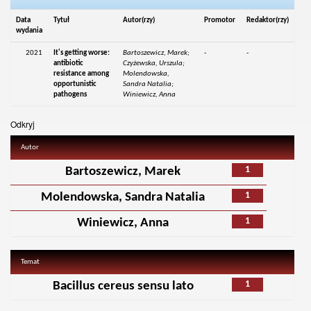
Data
Tytuł
Autor(rzy)
Promotor
Redaktor(rzy)
wydania
2021
It's getting worse:
Bartoszewicz, Marek;
-
-
antibiotic
Czyżewska, Urszula;
resistance among
Molendowska,
opportunistic
Sandra Natalia;
pathogens
Winiewicz, Anna
Odkryj
Autor
1
Bartoszewicz, Marek
1
Molendowska, Sandra Natalia
1
Winiewicz, Anna
Temat
1
Bacillus cereus sensu lato