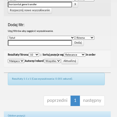
Rozpocznij nowe wyszukiwanie
Dodaj filtr:
Uzyj filtrów aby zagęścić wyszukiwanie.
Rezultaty/Strona
|
Sortuj pozycje wg
In order
Autorzy/rekord
Rezultaty 1-1 z 1 (Czas wyszukiwania: 0.001 sekund).
poprzedni
1
następny
Odsłon pozycji: