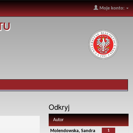
Moje konto:
TU
Odkryj
Autor
1
Molendowska, Sandra