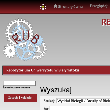
Przeglądaj:
Strona główna
Skip
R
navigation
Repozytorium Uniwersytetu w Białymstoku
Wyszukaj
Szukanie zaawansowane
Zespoły i Kolekcje
Szukaj:
for