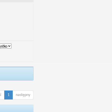
i
1
następny