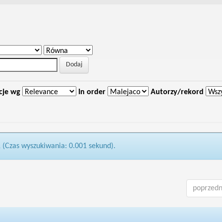
cje wg
In order
Autorzy/rekord
1 (Czas wyszukiwania: 0.001 sekund).
poprzedn