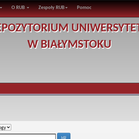
O RUB
Zespoły RUB
Pomoc
EPOZYTORIUM UNIWERSYTE
W BIAŁYMSTOKU