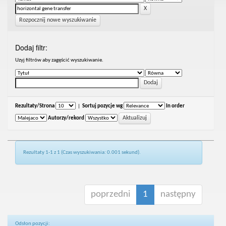
Rozpocznij nowe wyszukiwanie
Dodaj filtr:
Uzyj filtrów aby zagęścić wyszukiwanie.
Rezultaty/Strona
|
Sortuj pozycje wg
In order
Autorzy/rekord
Rezultaty 1-1 z 1 (Czas wyszukiwania: 0.001 sekund).
poprzedni
1
następny
Odsłon pozycji: