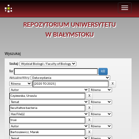
Skip
REPOZYTORIUM UNIWERSYTETU
navigation
W BIAŁYMSTOKU
Wyszukaj
Szukaj:
for
Aktualne filtry: