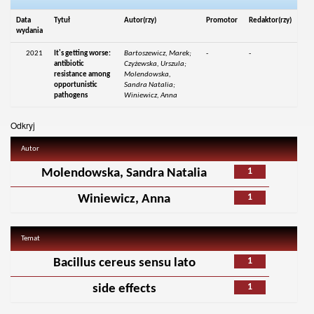
Data
Tytuł
Autor(rzy)
Promotor
Redaktor(rzy)
wydania
2021
It's getting worse:
Bartoszewicz, Marek;
-
-
antibiotic
Czyżewska, Urszula;
resistance among
Molendowska,
opportunistic
Sandra Natalia;
pathogens
Winiewicz, Anna
Odkryj
Autor
1
Molendowska, Sandra Natalia
1
Winiewicz, Anna
Temat
1
Bacillus cereus sensu lato
1
side effects