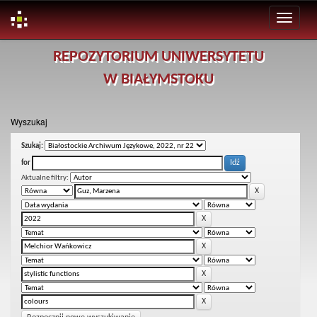
Skip
REPOZYTORIUM UNIWERSYTETU
navigation
W BIAŁYMSTOKU
Wyszukaj
Szukaj:
for
Aktualne filtry: