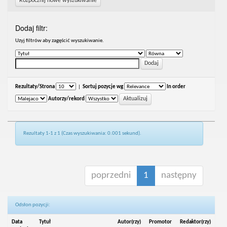
Rozpocznij nowe wyszukiwanie
Dodaj filtr:
Uzyj filtrów aby zagęścić wyszukiwanie.
Rezultaty/Strona
|
Sortuj pozycje wg
In order
Autorzy/rekord
Rezultaty 1-1 z 1 (Czas wyszukiwania: 0.001 sekund).
poprzedni
1
następny
Odsłon pozycji:
Data
Tytuł
Autor(rzy)
Promotor
Redaktor(rzy)