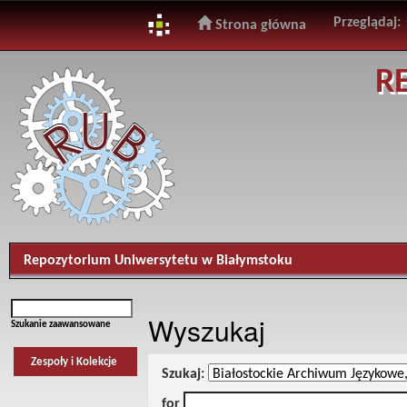
Przeglądaj:
Strona główna
Skip
R
navigation
Repozytorium Uniwersytetu w Białymstoku
Wyszukaj
Szukanie zaawansowane
Zespoły i Kolekcje
Szukaj:
for