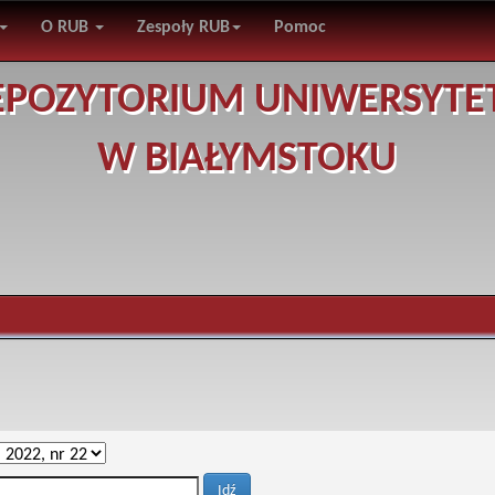
O RUB
Zespoły RUB
Pomoc
EPOZYTORIUM UNIWERSYTE
W BIAŁYMSTOKU