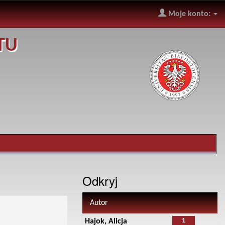
Moje konto:
TU
Odkryj
Autor
1
Hajok, Alicja