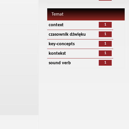
Temat
1
context
1
czasownik dźwięku
1
key‑concepts
1
kontekst
1
sound verb