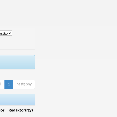
i
1
następny
tor
Redaktor(rzy)