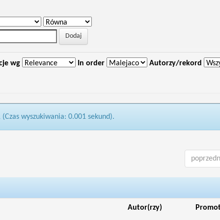
cje wg
In order
Autorzy/rekord
1 (Czas wyszukiwania: 0.001 sekund).
poprzedn
Autor(rzy)
Promo