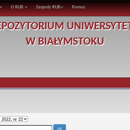
O RUB
Zespoły RUB
Pomoc
EPOZYTORIUM UNIWERSYTE
W BIAŁYMSTOKU