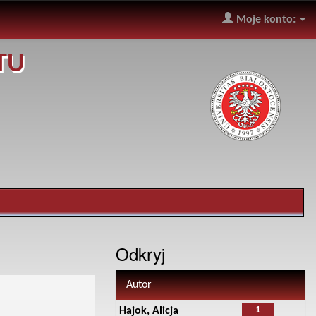
Moje konto:
TU
Odkryj
Autor
1
Hajok, Alicja