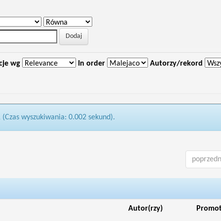
cje wg
In order
Autorzy/rekord
1 (Czas wyszukiwania: 0.002 sekund).
poprzedn
Autor(rzy)
Promo