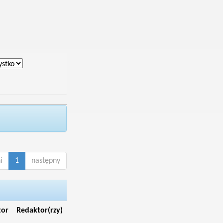
i
1
następny
tor
Redaktor(rzy)