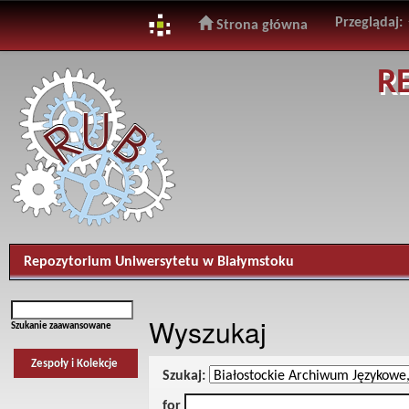
Przeglądaj:
Strona główna
Skip
R
navigation
Repozytorium Uniwersytetu w Białymstoku
Wyszukaj
Szukanie zaawansowane
Zespoły i Kolekcje
Szukaj:
for