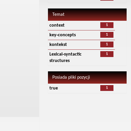
Temat
1
context
1
key‑concepts
1
kontekst
1
Lexical‑syntactic
structures
Posiada pliki pozycji
1
true