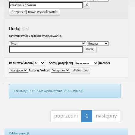
Rozpocznij nowe wyszukiwanie
Dodaj filtr:
Uzyj filtrów aby zagęścić wyszukiwanie.
Rezultaty/Strona
|
Sortuj pozycje wg
In order
Autorzy/rekord
Rezultaty 1-1 z 1 (Czas wyszukiwania: 0.001 sekund).
poprzedni
1
następny
Odsłon pozycji: