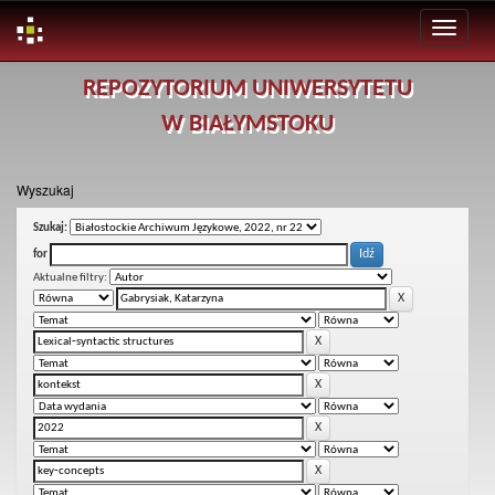
Skip
REPOZYTORIUM UNIWERSYTETU
navigation
W BIAŁYMSTOKU
Wyszukaj
Szukaj:
for
Aktualne filtry: