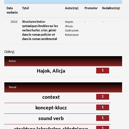
Data
Tytuł
Autor(rzy)
Promotor
Redaktor(rzy)
wydania
2022
Structures lexico-
Hajok,
-
-
syntaxiques fondées sur les
Alicja;
verbes hurler, crier, gémir
Gabrysiak,
dans le roman policier et
Katarzyna
dans le roman sentimental
Odkryj
Autor
1
Hajok, Alicja
Temat
1
context
1
koncept-klucz
1
sound verb
1