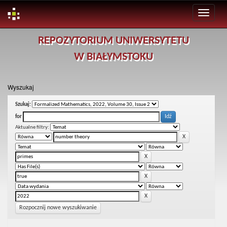
Skip
REPOZYTORIUM UNIWERSYTETU
navigation
W BIAŁYMSTOKU
Wyszukaj
Szukaj:
for
Aktualne filtry:
Rozpocznij nowe wyszukiwanie