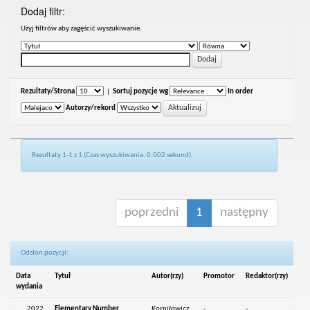
Dodaj filtr:
Uzyj filtrów aby zagęścić wyszukiwanie.
Rezultaty/Strona
|
Sortuj pozycje wg
In order
Autorzy/rekord
Rezultaty 1-1 z 1 (Czas wyszukiwania: 0.002 sekund).
poprzedni
1
następny
Odsłon pozycji:
Data
Tytuł
Autor(rzy)
Promotor
Redaktor(rzy)
wydania
2022
Elementary Number
Korniłowicz,
-
-